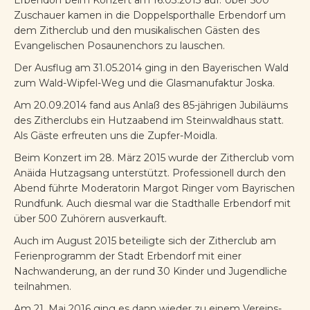
Erbendorf beim Konzert am 16.03.2013 auf. Über 500
Zuschauer kamen in die Doppelsporthalle Erbendorf um
dem Zitherclub und den musikalischen Gästen des
Evangelischen Posaunenchors zu lauschen.
Der Ausflug am 31.05.2014 ging in den Bayerischen Wald
zum Wald-Wipfel-Weg und die Glasmanufaktur Joska.
Am 20.09.2014 fand aus Anlaß des 85-jährigen Jubiläums
des Zitherclubs ein Hutzaabend im Steinwaldhaus statt.
Als Gäste erfreuten uns die Zupfer-Moidla.
Beim Konzert im 28. März 2015 wurde der Zitherclub vom
Anäida Hutzagsang unterstützt. Professionell durch den
Abend führte Moderatorin Margot Ringer vom Bayrischen
Rundfunk. Auch diesmal war die Stadthalle Erbendorf mit
über 500 Zuhörern ausverkauft.
Auch im August 2015 beteiligte sich der Zitherclub am
Ferienprogramm der Stadt Erbendorf mit einer
Nachwanderung, an der rund 30 Kinder und Jugendliche
teilnahmen.
Am 21. Mai 2016 ging es dann wieder zu einem Vereins-