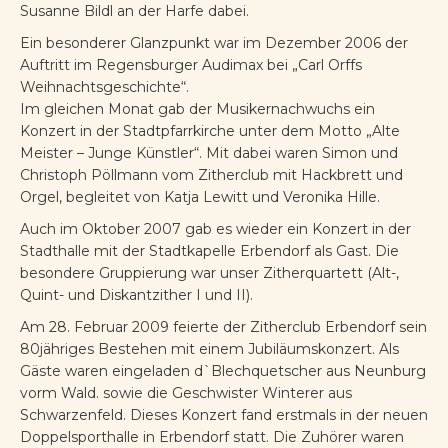
Susanne Bildl an der Harfe dabei.
Ein besonderer Glanzpunkt war im Dezember 2006 der
Auftritt im Regensburger Audimax bei „Carl Orffs
Weihnachtsgeschichte“.
Im gleichen Monat gab der Musikernachwuchs ein
Konzert in der Stadtpfarrkirche unter dem Motto „Alte
Meister – Junge Künstler“. Mit dabei waren Simon und
Christoph Pöllmann vom Zitherclub mit Hackbrett und
Orgel, begleitet von Katja Lewitt und Veronika Hille.
Auch im Oktober 2007 gab es wieder ein Konzert in der
Stadthalle mit der Stadtkapelle Erbendorf als Gast. Die
besondere Gruppierung war unser Zitherquartett (Alt-,
Quint- und Diskantzither I und II).
Am 28. Februar 2009 feierte der Zitherclub Erbendorf sein
80jähriges Bestehen mit einem Jubiläumskonzert. Als
Gäste waren eingeladen d`Blechquetscher aus Neunburg
vorm Wald. sowie die Geschwister Winterer aus
Schwarzenfeld. Dieses Konzert fand erstmals in der neuen
Doppelsporthalle in Erbendorf statt. Die Zuhörer waren