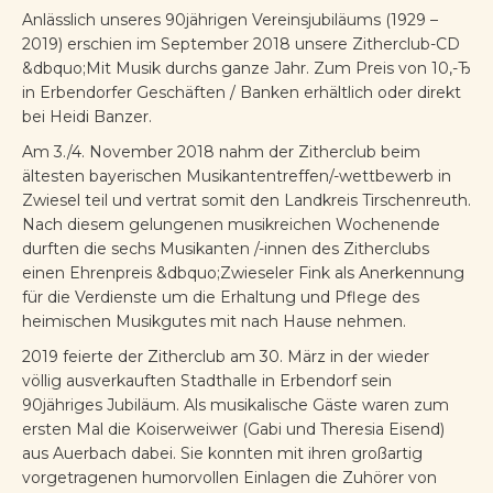
Anlässlich unseres 90jährigen Vereinsjubiläums (1929 –
2019) erschien im September 2018 unsere Zitherclub-CD
&dbquo;Mit Musik durchs ganze Jahr. Zum Preis von 10,-Ђ
in Erbendorfer Geschäften / Banken erhältlich oder direkt
bei Heidi Banzer.
Am 3./4. November 2018 nahm der Zitherclub beim
ältesten bayerischen Musikantentreffen/-wettbewerb in
Zwiesel teil und vertrat somit den Landkreis Tirschenreuth.
Nach diesem gelungenen musikreichen Wochenende
durften die sechs Musikanten /-innen des Zitherclubs
einen Ehrenpreis &dbquo;Zwieseler Fink als Anerkennung
für die Verdienste um die Erhaltung und Pflege des
heimischen Musikgutes mit nach Hause nehmen.
2019 feierte der Zitherclub am 30. März in der wieder
völlig ausverkauften Stadthalle in Erbendorf sein
90jähriges Jubiläum. Als musikalische Gäste waren zum
ersten Mal die Koiserweiwer (Gabi und Theresia Eisend)
aus Auerbach dabei. Sie konnten mit ihren großartig
vorgetragenen humorvollen Einlagen die Zuhörer von