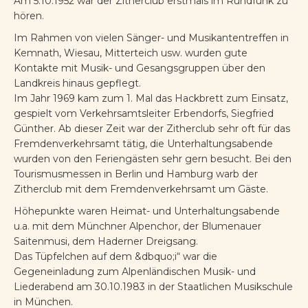
Am 5.10.1952 war der Zitherclub erstmals im Rundfunk zu
hören.
Im Rahmen von vielen Sänger- und Musikantentreffen in
Kemnath, Wiesau, Mitterteich usw. wurden gute
Kontakte mit Musik- und Gesangsgruppen über den
Landkreis hinaus gepflegt.
Im Jahr 1969 kam zum 1. Mal das Hackbrett zum Einsatz,
gespielt vom Verkehrsamtsleiter Erbendorfs, Siegfried
Günther. Ab dieser Zeit war der Zitherclub sehr oft für das
Fremdenverkehrsamt tätig, die Unterhaltungsabende
wurden von den Feriengästen sehr gern besucht. Bei den
Tourismusmessen in Berlin und Hamburg warb der
Zitherclub mit dem Fremdenverkehrsamt um Gäste.
Höhepunkte waren Heimat- und Unterhaltungsabende
u.a. mit dem Münchner Alpenchor, der Blumenauer
Saitenmusi, dem Haderner Dreigsang.
Das Tüpfelchen auf dem &dbquo;i“ war die
Gegeneinladung zum Alpenländischen Musik- und
Liederabend am 30.10.1983 in der Staatlichen Musikschule
in München.